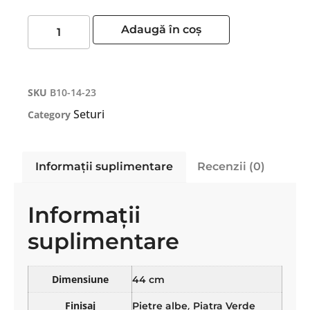
Adaugă în coș
SKU
B10-14-23
Seturi
Category
Informații suplimentare
Recenzii (0)
Informații
suplimentare
Dimensiune
44 cm
Finisaj
,
Pietre albe
Piatra Verde