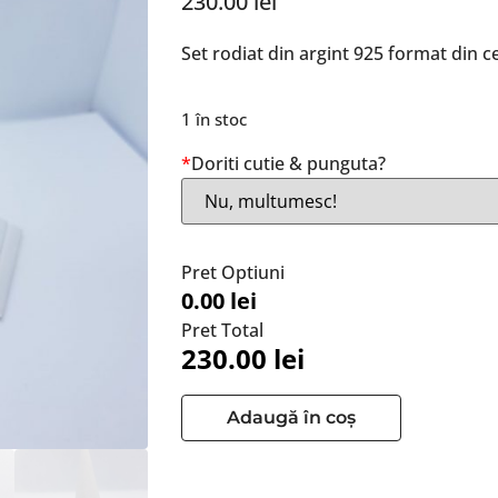
230.00
lei
Set rodiat din argint 925 format din ce
1 în stoc
*
Doriti cutie & punguta?
Pret Optiuni
0.00 lei
Pret Total
230.00
lei
Adaugă în coș