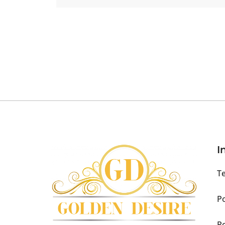
I
Te
Po
Po