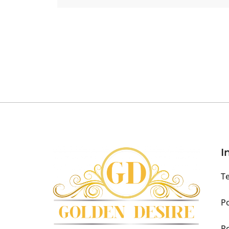
I
Te
Po
Po