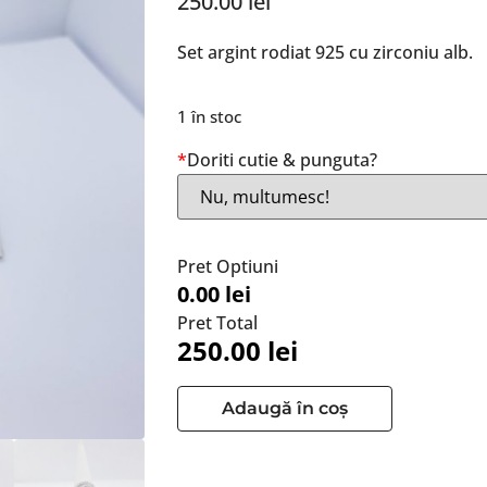
250.00
lei
Set argint rodiat 925 cu zirconiu alb.
1 în stoc
*
Doriti cutie & punguta?
Pret Optiuni
0.00 lei
Pret Total
250.00
lei
Adaugă în coș