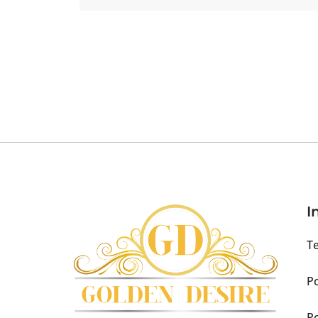
I
Te
Po
Po