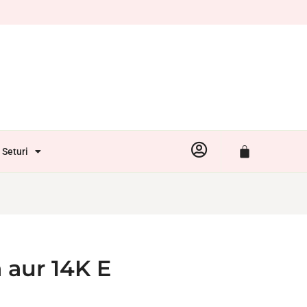
Seturi
a aur 14K E