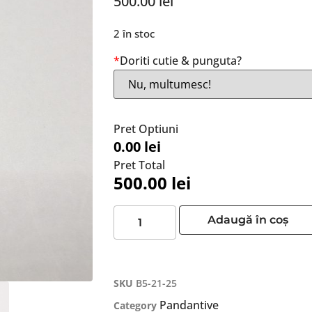
500.00
lei
2 în stoc
*
Doriti cutie & punguta?
Pret Optiuni
0.00 lei
Pret Total
500.00
lei
Adaugă în coș
SKU
B5-21-25
Pandantive
Category