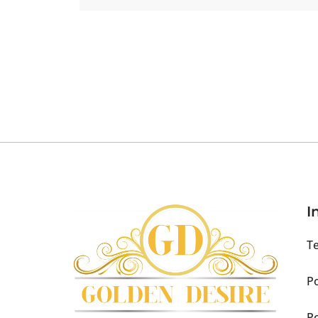
I
Te
Po
Po