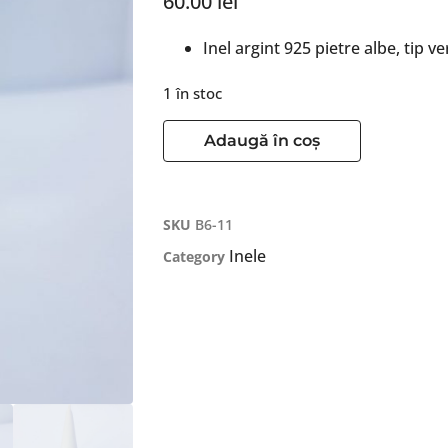
60.00
lei
Inel argint 925 pietre albe, tip ve
1 în stoc
Adaugă în coș
SKU
B6-11
Inele
Category