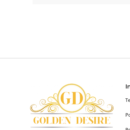
I
Te
Po
Po