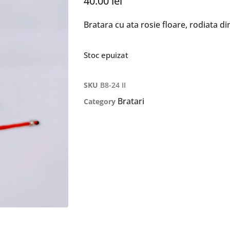
40.00
lei
Bratara cu ata rosie floare, rodiata di
Stoc epuizat
SKU
B8-24 II
Bratari
Category