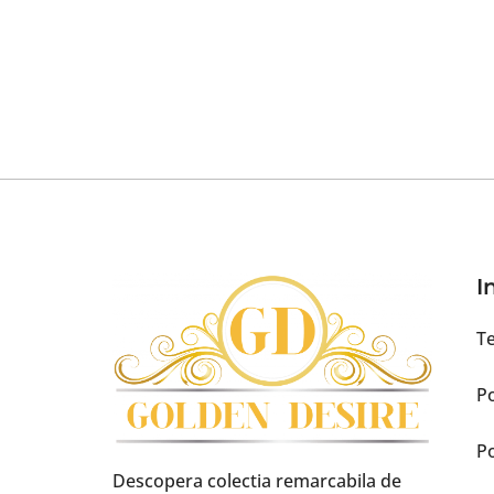
I
Te
Po
Po
Descopera colectia remarcabila de